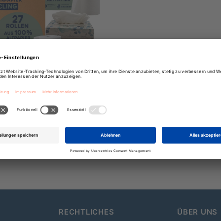
Recycling Set
nseren meistverkauften Produkten
38,79 €
Regulärer
Preis
RECHTLICHES
ÜBER UNS