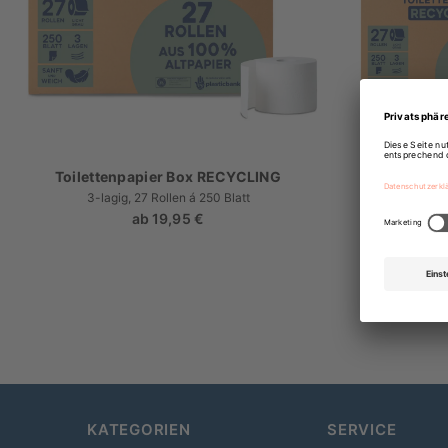
Toilettenpapier Box RECYCLING
3-lagig, 27 Rollen á 250 Blatt
Das Set mit u
ab
19,95 €
Regulärer
Preis
KATEGORIEN
SERVICE