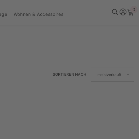
0
0
lege
Wohnen & Accessoires
Ar
SORTIEREN NACH
meistverkauft