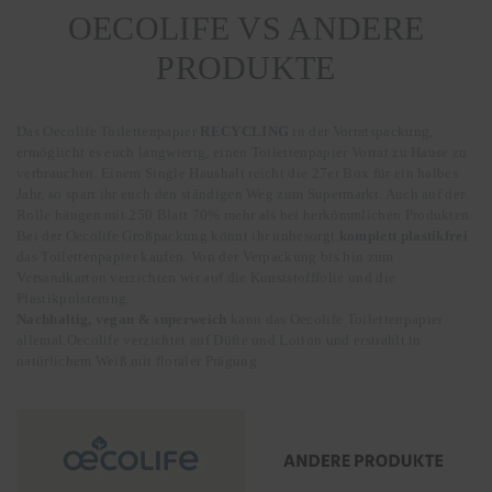
OECOLIFE VS ANDERE
PRODUKTE
Das Oecolife Toilettenpapier
RECYCLING
in der Vorratspackung,
ermöglicht es euch langwierig, einen Toilettenpapier Vorrat zu Hause zu
verbrauchen. Einem Single Haushalt reicht die 27er Box für ein halbes
Jahr, so spart ihr euch den ständigen Weg zum Supermarkt. Auch auf der
Rolle hängen mit 250 Blatt 70% mehr als bei herkömmlichen Produkten.
Bei der Oecolife Großpackung könnt ihr unbesorgt
komplett plastikfrei
das Toilettenpapier kaufen. Von der Verpackung bis hin zum
Versandkarton verzichten wir auf die Kunststofffolie und die
Plastikpolsterung.
Nachhaltig, vegan & superweich
kann das Oecolife Toilettenpapier
allemal.Oecolife verzichtet auf Düfte und Lotion und erstrahlt in
natürlichem Weiß mit floraler Prägung.