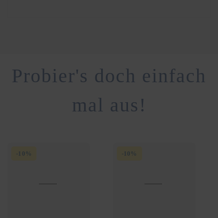
Probier's doch einfach
mal aus!
-
10
%
-
10
%