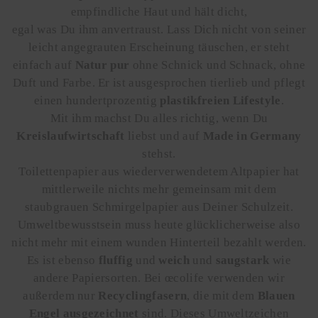
empfindliche Haut und hält dicht,
egal was Du ihm anvertraust. Lass Dich nicht von seiner
leicht angegrauten Erscheinung täuschen, er steht
einfach auf
Natur pur
ohne Schnick und Schnack, ohne
Duft und Farbe. Er ist ausgesprochen tierlieb und pflegt
einen hundertprozentig
plastikfreien Lifestyle
.
Mit ihm machst Du alles richtig, wenn Du
Kreislaufwirtschaft
liebst und auf
Made in Germany
stehst.
Toilettenpapier aus wiederverwendetem Altpapier hat
mittlerweile nichts mehr gemeinsam mit dem
staubgrauen Schmirgelpapier aus Deiner Schulzeit.
Umweltbewusstsein muss heute glücklicherweise also
nicht mehr mit einem wunden Hinterteil bezahlt werden.
Es ist ebenso
fluffig
und
weich
und
saugstark
wie
andere Papiersorten. Bei œcolife verwenden wir
außerdem nur
Recyclingfasern
, die mit dem
Blauen
Engel ausgezeichnet
sind. Dieses Umweltzeichen