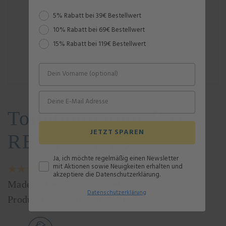
Rabattstaffel
5% Rabatt bei 39€ Bestellwert
10% Rabatt bei 69€ Bestellwert
15% Rabatt bei 119€ Bestellwert
Toilettenpapier Box
JETZT SPAREN
RECYCLING
Ja, ich möchte regelmäßig einen Newsletter
mit Aktionen sowie Neuigkeiten erhalten und
★★★★☆
4,8 von 5 Sternen
akzeptiere die Datenschutzerklärung.
Made in Germany: Herstellung am
Datenschutz
erklärung
Produktionsstandort in Miltenberg.