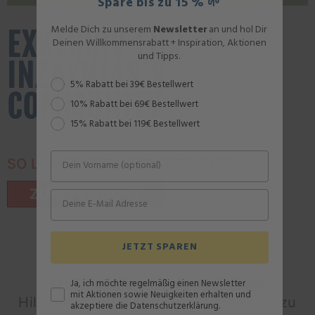
Spare bis zu 15 % 🌱
Melde Dich zu unserem
Newsletter
an und hol Dir
EXKLUSIV FÜR
Deinen Willkommensrabatt + Inspiration, Aktionen
und Tipps.
INZAYNIAS´S
Rabattstaffel
5% Rabatt bei 39€ Bestellwert
COMMUNITY
10% Rabatt bei 69€ Bestellwert
15% Rabatt bei 119€ Bestellwert
SO LANGE DER VORRAT REICHT!
ZUM PRODUKT
JETZT SPAREN
BEWERTUNGEN UNSERER KUND:INNEN
Ja, ich möchte regelmäßig einen Newsletter
mit Aktionen sowie Neuigkeiten erhalten und
Hilf uns mit Deiner Bewertung besser zu
akzeptiere die Datenschutzerklärung.