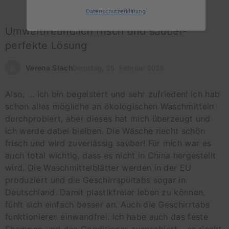
werden.
Datenschutz
erklärung
Umweltfreundlich frisch und sauber-
perfekte Lösung
Verena Stach
Dienstag, 25. Februar 2025
Also, … ich bin begeistert und sehr zufrieden! Ich hab
schon alles mögliche an ökologischen Waschmitteln
durchprobiert, aber dieses hat mich überzeugt und
ich werde dabei bleiben. Die Wäsche riecht schön
frisch und wird zuverlässig sauber! Für mich war es
auch total wichtig, dass es nicht in China hergestellt
wird. Die Waschmittelblätter werden in der EU
produziert und die Geschirrspültabs sogar in
Deutschland. Damit plastikfreier leben zu können,
fühlt sich einfach besser an. Auch die Geschirrtabs
funktionieren einwandfrei. Ich habe auch das feste