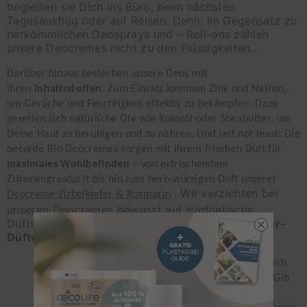
begleiten sie Dich ins Büro, beim nächsten
Tagesausflug oder auf Reisen. Denn: Im Gegensatz zu
herkömmlichen Deosprays und – Roll-ons zählen
unsere Deocremes nicht zu den Flüssigkeiten.
Darüber hinaus bestechen unsere Deos mit
ihren
Inhaltsstoffen
. Zum Einsatz kommen Zink und Natron,
um Gerüche und Feuchtigkeit effektiv zu bekämpfen. Dazu
gesellen sich natürliche Öle wie Kokosöl oder Sheabutter, um
Deine Haut zu beruhigen und zu nähren. Und last not least: Die
oecolife Bio Deocremes sorgen mit ihrem frischen Duft für
maximales Wohlbefinden
– von erfrischendem
Zitronengrasdurft bis hin zum herb-würzigen Duft unserer
. Wir verzichten bei
Deocreme Zirbelkiefer & Rosmarin
unseren Deocremes bewusst auf synthetische
Duftstoffe, und setzen stattdessen auf reine
Natur-
Düfte
.
Wusstest Du, dass es einige Tage dauern kann, bis sich
Deine Haut an die neuen Pflegeprodukte gewöhnt? Gib
Deiner Haut etwas Zeit, um sich anzupassen – und