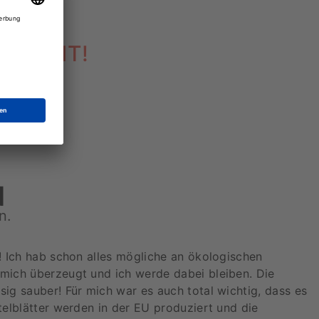
REICHT!
N
n.
n! Ich hab schon alles mögliche an ökologischen
 mich überzeugt und ich werde dabei bleiben. Die
sig sauber! Für mich war es auch total wichtig, dass es
telblätter werden in der EU produziert und die