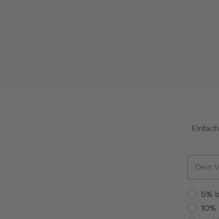
Einfach
Vornam
Rabattst
5% b
10% 