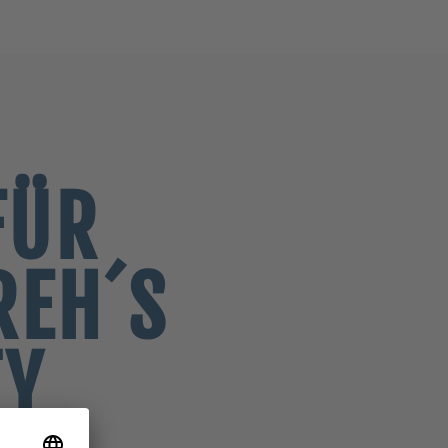
FÜR
REH´S
TY