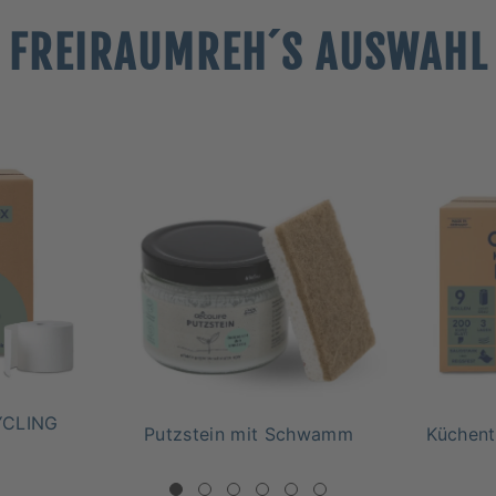
FREIRAUMREH´S AUSWAHL
CYCLING
Putzstein mit Schwamm
Küchen