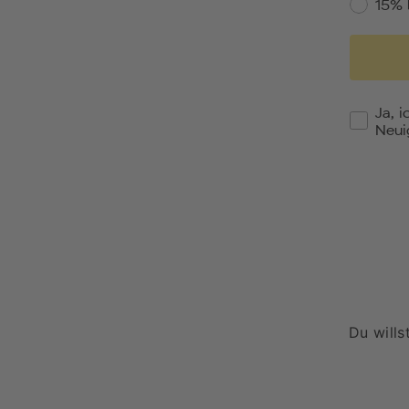
15% 
Ja, 
Neui
Du wills