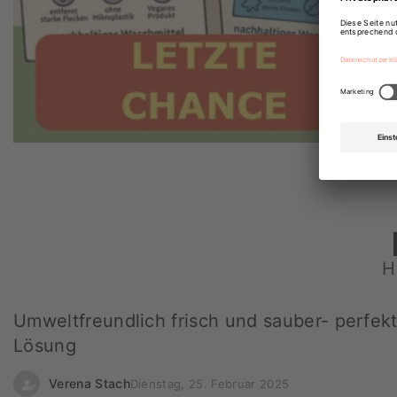
H
Umweltfreundlich frisch und sauber- perfek
Lösung
Verena Stach
Dienstag, 25. Februar 2025