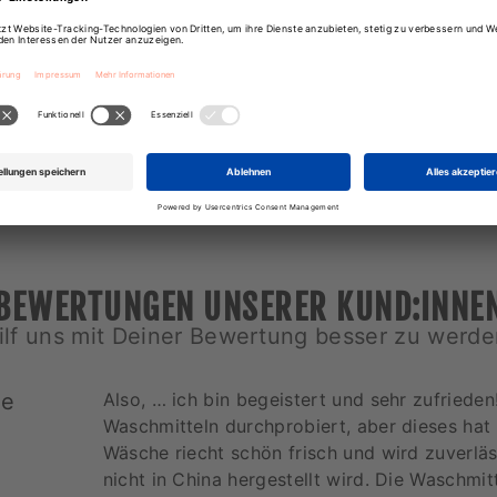
SO LANGE DER VORRAT 
ZUM PRODUKT
BEWERTUNGEN UNSERER KUND:INNE
ilf uns mit Deiner Bewertung besser zu werde
te
Also, … ich bin begeistert und sehr zufriede
Waschmitteln durchprobiert, aber dieses hat
Wäsche riecht schön frisch und wird zuverläs
nicht in China hergestellt wird. Die Waschmit