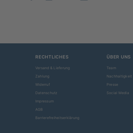
RECHTLICHES
ÜBER UNS
Versand & Lieferung
Team
Zahlung
Nachhaltigkeit
Widerruf
Presse
Datenschutz
Social Media
Impressum
AGB
Barrierefreiheitserklärung