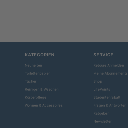
KATEGORIEN
SERVICE
Neuheiten
Retoure Anmelden
Toilettenpapier
Meine Abonnements
Tücher
Shop
Reinigen & Waschen
LifePoints
Körperpflege
Studentenrabatt
Wohnen & Accessoires
Fragen & Antworten
Ratgeber
Newsletter