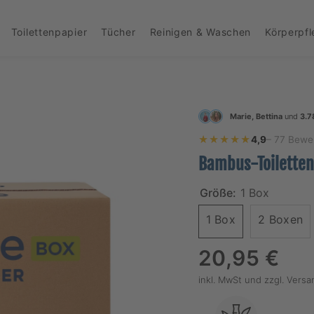
Toilettenpapier
Tücher
Reinigen & Waschen
Körperpf
Marie, Bettina
und
3.7
★★★★★
★★★★★
4,9
– 77 Bewe
Bambus-Toiletten
Größe:
1 Box
1 Box
2 Boxen
Regulärer
20,95 €
Preis
inkl. MwSt und
zzgl. Vers