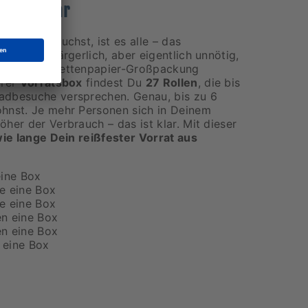
blem mehr
rklich brauchst, ist es alle – das
ente sind ärgerlich, aber eigentlich unnötig,
Bambus-Toilettenpapier-Großpackung
erer
Vorratsbox
findest Du
27 Rollen
, die bis
adbesuche versprechen. Genau, bis zu 6
hnst. Je mehr Personen sich in Deinem
her der Verbrauch – das ist klar. Mit dieser
ie lange Dein reißfester Vorrat aus
eine Box
e eine Box
e eine Box
en eine Box
en eine Box
 eine Box