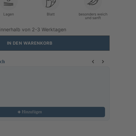
Lagen
Blatt
besonders weich
und sanft
innerhalb von 2-3 Werktagen
IN DEN WARENKORB
ich
 buttons to navigate through product recommendations, or scroll horizo
Toiletten
508,08 €
Hinzufügen