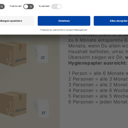
Kein Klopapier-Pro
Gerade dann, wenn Du es wi
Toilettenpapier. Diese Mom
wenn Du Dich für unsere 
entscheidest. Denn in uns
zu 6 Monate entspannte B
Monate, wenn Du allein wo
Haushalt befinden, umso hö
Übersicht zeigen wir Dir,
w
Hygienepapier ausreicht:
1 Person = alle 6 Monate 
2 Personen = alle 3 Monat
3 Personen = alle 2 Monat
4 Personen = alle 6 Woch
5 Personen = alle 5 Woch
6 Personen = jeden Monat