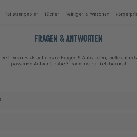
Toilettenpapier
Tücher
Reinigen & Waschen
Körperpf
FRAGEN & ANTWORTEN
erst einen Blick auf unsere Fragen & Antworten, vielleicht erhä
passende Antwort dabei? Dann melde Dich bei uns!
?
st, schreibe einfach eine E-Mail an
service@oecolife.
wie möglich.