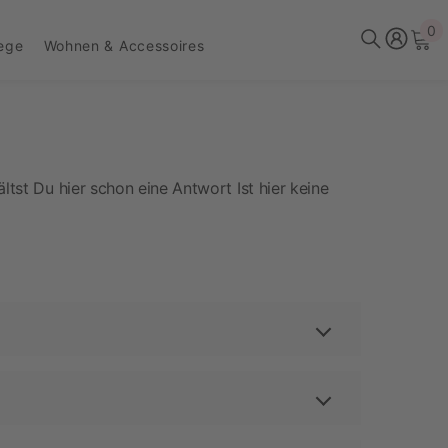
0
0
lege
Wohnen & Accessoires
Ar
ltst Du hier schon eine Antwort Ist hier keine
com
mit dem Betreff “Kundenkonto löschen”.