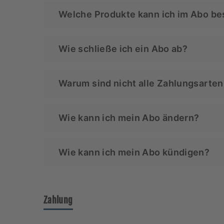
Welche Produkte kann ich im Abo be
Aktuell lassen sich folgende Produkte bei
Wie schließe ich ein Abo ab?
Toilettenpapier Box RECYCLING
Toilettenpapier Box BAMBUS
Du kannst bei allen oben aufgelisteten Pr
Toilettenpapier Box STROH
Warum sind nicht alle Zahlungsarten
im Abo. Danach wählst du Deinen gewünsc
Toilettenpapier Box UNGEBLEICHT
Leider unterstützt nicht jeder Zahlungsan
Wie kann ich mein Abo ändern?
Du kannst über dein Kundenkonto bei uns
Wie kann ich mein Abo kündigen?
Produkte hinzufügen, entfernen oder Dei
Du kannst über dein Kundenkonto bei uns
Möglichkeit, Dein Abo zu kündigen.
Zahlung