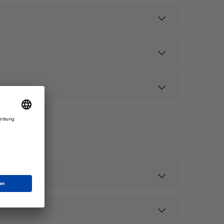
, Sofortüberweisung, später bezahlen oder
st ein Netzwerkprotokoll zur sicheren
ickelt.
llung zurücksenden möchtest. Wir antworten
bel für DHL zu.