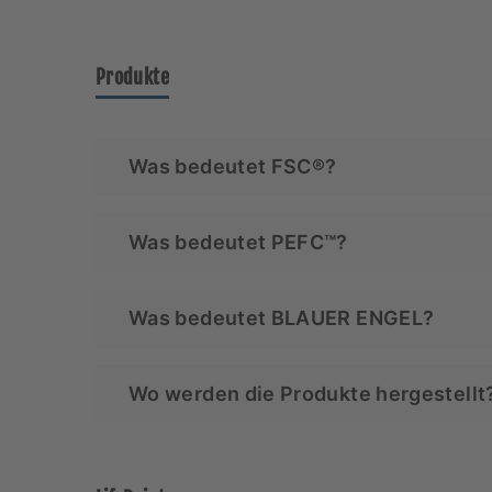
Bitte habe Verständnis, dass wir den volle
Produkte
Was bedeutet FSC®?
Forest Stewardship Council®-Zertifizieru
Was bedeutet PEFC™?
der von ihnen abhängigen Tiere und Mensc
Die PEFC-Zertifizierung (Programme for the
Was bedeutet BLAUER ENGEL?
hohe Standards zum Erhalt der Wälder so
Der BLAUE ENGEL (RAL-UZ 5) ist ein in 
Wo werden die Produkte hergestellt
deutschen RAL-Institut für einen bewusst
Hygienepapier trägt zur Ressourcenschonu
Alle unsere Produkte werden in Deutschlan
produzieren mit bester verfügbarer Techn