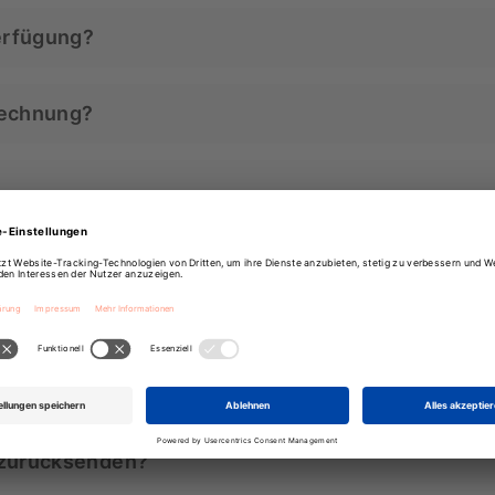
erfügung?
Card, MasterCard, PayPal oder per Klarna (auf Rechnung
Rechnung?
glichkeiten werden Dir im Warenkorb angezeigt.
ne Rechnung per E-Mail zur Verfügung gestellt.
ch und für uns. SSL steht für Secure Sockets Layer und i
esamte Kaufprozess wird über eine SSL-Verbindung abgew
ücksenden?
e E-Mail mit Deiner Bestellnummer, dass Du Deine Beste
 zurücksenden?
 24 Stunden und senden Dir Dein kostenloses Retouren-La