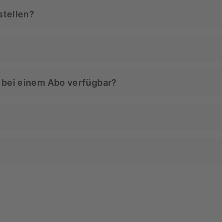
stellen?
 uns im Abo bestellen:
odukten auf der Produktdetailseite die Auswahl treffen, o
 bei einem Abo verfügbar?
hten Lieferrythmus aus und bezahlst bequem per PayPal
bieter Abos. Daher ist es im Moment nur möglich, per Pa
 im Onlineshop Dein Abo ändern, indem Du auf "Meine A
n Abo kündigen.
 im Onlineshop Dein Abo ändern, indem Du auf "Meine Ab