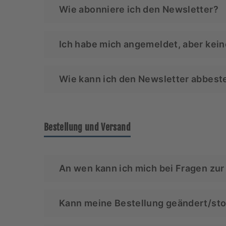
Lese hierzu die aktuellen Datenschutzb
Wie abonniere ich den Newsletter?
der Webseite.
Über folgenden
Link
kannst Du Dich zum 
Ich habe mich angemeldet, aber kein
Solltest Du keinen Newsletter erhalten, 
Wie kann ich den Newsletter abbest
uns auf.
Du kannst Dein Newsletter-Abonnement kün
Bestellung und Versand
An wen kann ich mich bei Fragen zu
Bei Fragen zu Deiner Bestellung kannst D
Kann meine Bestellung geändert/sto