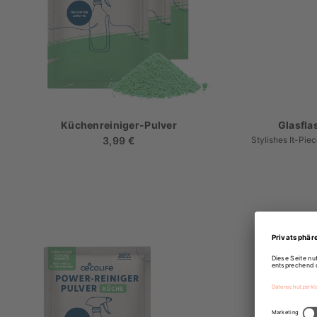
Küchenreiniger-Pulver
Glasfla
3,99 €
Regulärer
Stylishes It-Pi
Preis