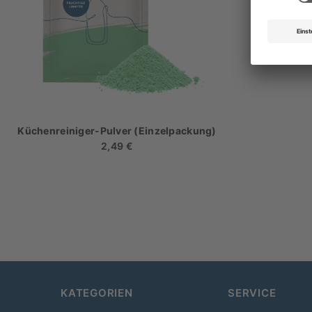
Küchenreiniger-Pulver (Einzelpackung)
2,49 €
Regulärer
Preis
KATEGORIEN
SERVICE