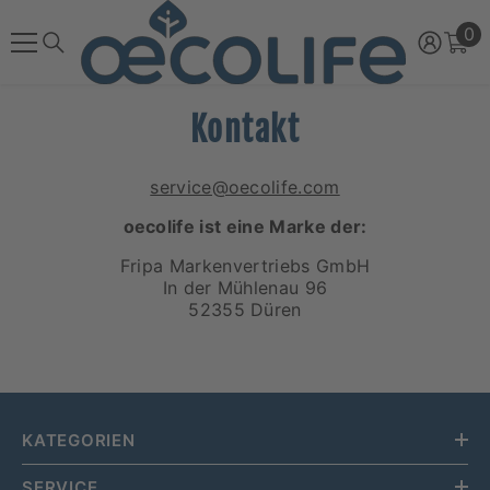
ZUM INHALT SPRINGEN
0
0
Ar
Kontakt
service@oecolife.com
oecolife ist eine Marke der:
Fripa Markenvertriebs GmbH
In der Mühlenau 96
52355 Düren
KATEGORIEN
SERVICE