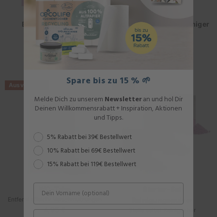
Badreiniger-Pulver
Glasflasche für Badreiniger
3,99 €
Regulärer
Style-Upgrade für dein
Putzmittelregal
STÜCKPREIS
Preis
PRO
2,66 €
/
L
6,95 €
Regulärer
Preis
Spare bis zu 15 % 🌱
Ausverkauft
-28%
Melde Dich zu unserem
Newsletter
an und hol Dir
Deinen Willkommensrabatt + Inspiration, Aktionen
und Tipps.
Rabattstaffel
5% Rabatt bei 39€ Bestellwert
10% Rabatt bei 69€ Bestellwert
15% Rabatt bei 119€ Bestellwert
WC-Tabs
Starter-Set
Entfernt effektiv Verschmutzungen
Reinigungspulver
4,95 €
Regulärer
Stelle selbst Reiniger her