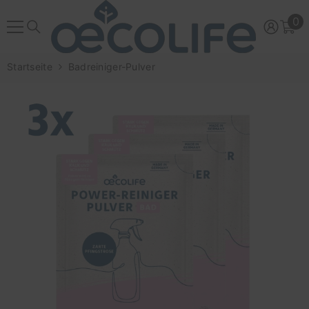
ZUM INHALT SPRINGEN
0
0
Ar
Startseite
Badreiniger-Pulver