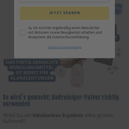
JETZT SPAREN
Ja, ich möchte regelmäßig einen Newsletter
mit Aktionen sowie Neuigkeiten erhalten und
akzeptiere die Datenschutzerklärung.
Datenschutz
erklärung
So wird´s gemacht: Badreiniger-Pulver richtig
verwenden
Willst Du ein
blitzblankes Ergebnis
ohne großen
Aufwand?