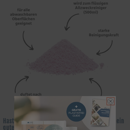
Hast Du Dich auch schon mal gefragt, warum ein
guter Badreiniger so wichtig ist?