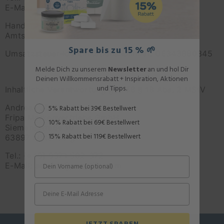
E-Mail:
service@oecolife.com
Handelsregister HRB 9431
Amtsgericht Düren
Spare bis zu 15 % 🌱
Umsatzsteuer-Identifikationsnummer: DE343860345
Melde Dich zu unserem
Newsletter
an und hol Dir
Deinen Willkommensrabatt + Inspiration, Aktionen
Inhaltliche Verantwortung gemäß § 18 Abs. 2 MStV
und Tipps.
Andreas Jörn
Rabattstaffel
5% Rabatt bei 39€ Bestellwert
Fripa Markenvertriebs GmbH
10% Rabatt bei 69€ Bestellwert
Siemensstraße 10
63897 Miltenberg
15% Rabatt bei 119€ Bestellwert
Tel.: (+49) 9371 502-372
E-Mail:
service@oecolife.com