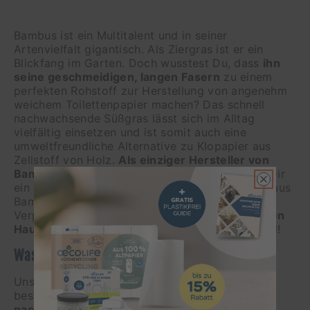
Preis
Bambus ist ein Multitalent und in seiner
Artenvielfalt gigantisch. Als Ziergras ist er ein
Blickfang im Garten. Doch wusstest Du, dass
ihn
seine geschmeidigen, langen Fasern
zu einem
perfekten Rohstoff zur Herstellung von angenehm
weichem Toilettenpapier machen? Das schnell
nachwachsende Süßgras lässt sich im Alltag
vielfältig einsetzen und ist somit auch eine
umweltfreundliche Alternative zu Klopapier aus
Zellstoff von Holz.
Als einziger Hersteller von
Bambus-Toilettenpapier in Europa
bieten wir Dir
ein Sortiment mit plastikfreiem Toilettenpapier aus
Bambus in verschieden großen
Verpackungseinheiten.
Hol Dir diesen ultimativen
Hautschmeichler
am besten heute noch ins Bad!
Was ist Bambus Toilettenpapier überhaupt?
Unser ökologisches Bambus-Toilettenpapier
besteht
aus mindestens 60 Prozent
nachwachsender Bambus-Pflanzen
. Wie