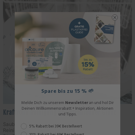
Spare bis zu 15 % 🌱
Melde Dich zu unserem
Newsletter
an und hol Dir
Deinen Willkommensrabatt + Inspiration, Aktionen
Kraftvolle Reinigung und strahlender Glanz
und Tipps.
Sauberes Geschirr ohne Kompromisse bei der
Rabattstaffel
5% Rabatt bei 39€ Bestellwert
Reinigungsleistung:
10% Rabatt bei 69€ Bestellwert