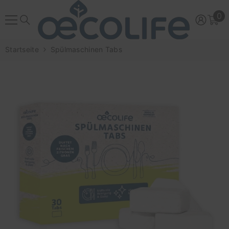
ZUM INHALT SPRINGEN
0
0
Ar
Startseite
Spülmaschinen Tabs