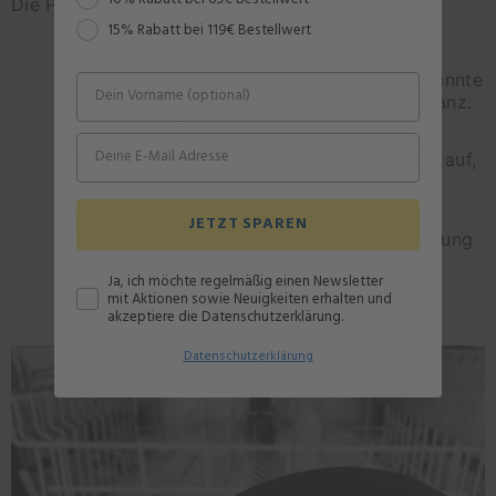
Die Produkt-Highlights auf einen Blick:
15% Rabatt bei 119€ Bestellwert
Starke Reinigungsformel:
Speziell ausgewählte Tenside lösen eingebrannte
Speisereste und sorgen für streifenfreien Glanz.
Keinerlei Plastik:
Die Tabs lösen sich im Spülgang vollständig auf,
kein Auspacken erforderlich.
Rezeptur ohne Plastik:
JETZT SPAREN
Wir verzichten bei der Inhaltsstoff-Formulierung
gezielt auf feste Mikroplastik-Partikel.
Ja, ich möchte regelmäßig einen Newsletter
mit Aktionen sowie Neuigkeiten erhalten und
akzeptiere die Datenschutzerklärung.
Datenschutz
erklärung