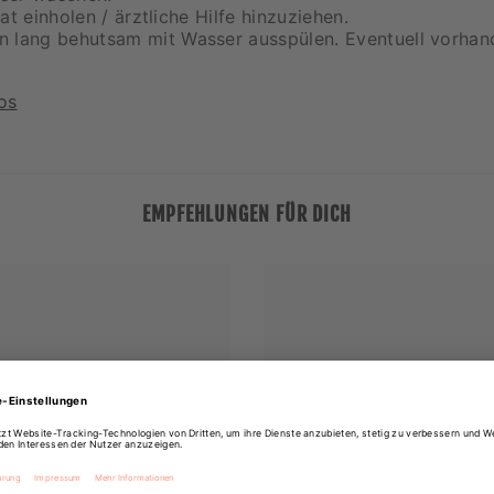
t einholen / ärztliche Hilfe hinzuziehen.
lang behutsam mit Wasser ausspülen. Eventuell vorhand
os
EMPFEHLUNGEN FÜR DICH