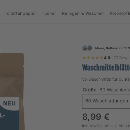
Toilettenpapier
Tücher
Reinigen & Waschen
Körperpf
Marie, Bettina
und
3.7
★★★★★
★★★★★
4,9
– 77 Bewe
Waschmittelblätt
Vollwaschmittel für bunt
Größe:
60 Waschlad
60 Waschladungen
Regulärer
8,99 €
Preis
inkl. MwSt und
zzgl. Vers