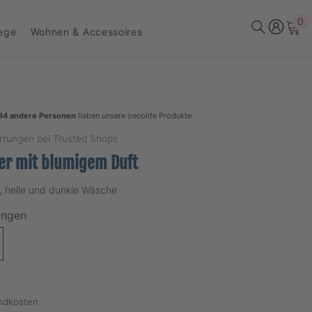
0
0
lege
Wohnen & Accessoires
Ar
84 andere Personen
lieben unsere oecolife Produkte
rtungen bei Trusted Shops
er mit blumigem Duft
e, helle und dunkle Wäsche
ungen
andkosten