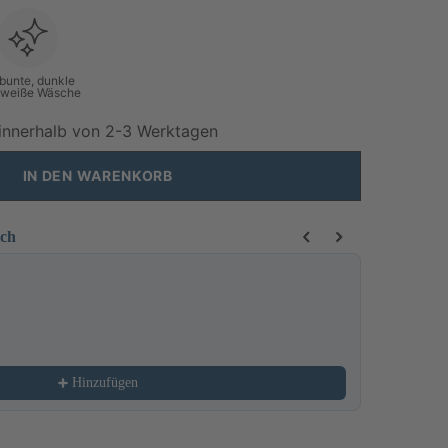
 bunte, dunkle
 weiße Wäsche
innerhalb von 2-3 Werktagen
IN DEN WARENKORB
ich
 buttons to navigate through product recommendations, or scroll horizo
Waschmitte
8,99 €
Hinzufügen