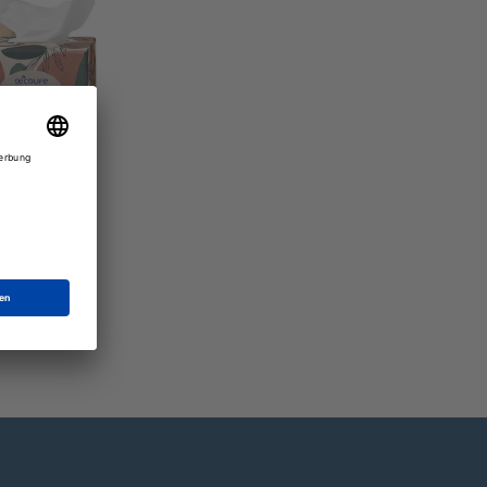
 Vorratsbox
er