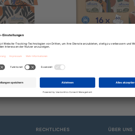
tücher ANIMAL Recycling
Kosmetiktücher RECYCLING
3-lagig, 60 Blatt
3-lagig, 60 Blatt
ab
1,69 €
Regulärer
21,99 €
Regulär
Preis
Preis
RECHTLICHES
ÜBER UNS