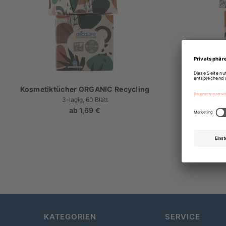
Kosmetiktücher ORGANIC Recycling
Kosmetik
3-lagig, 60 Blatt
ab
1,69 €
Regulärer
Preis
KATEGORIEN
SERVICE