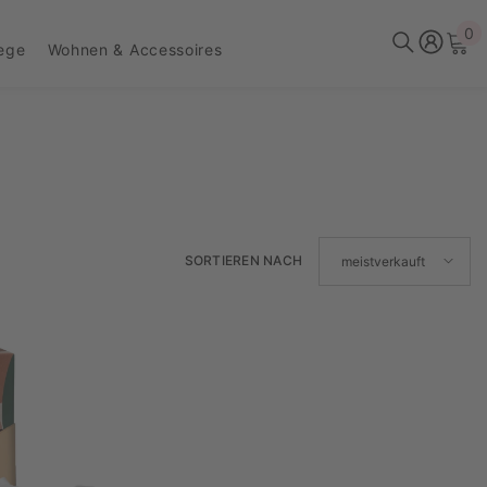
0
0
lege
Wohnen & Accessoires
Ar
SORTIEREN NACH
meistverkauft