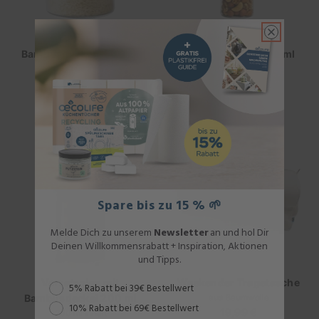
Vorratsglas mit
Vorratsglas mit
Bambusdeckel 1000 ml
Bambusdeckel 400 ml
1000 ml Inhalt
400 ml Inhalt
ab
6,99 €
Regulärer
ab
4,99 €
Regulärer
Preis
Preis
Spare bis zu 15 % 🌱
Melde Dich zu unserem
Newsletter
an und hol Dir
Deinen Willkommensrabatt + Inspiration, Aktionen
und Tipps.
Vorratsglas mit
Weekender Tragetasche
Rabattstaffel
5% Rabatt bei 39€ Bestellwert
Bambusdeckel 200 ml
aus Baumwolle
10% Rabatt bei 69€ Bestellwert
19,99 €
Regulärer
200 ml Inhalt