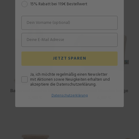
ab
3,99 €
Regulärer
Preis
15% Rabatt bei 119€ Bestellwert
Preis
JETZT SPAREN
Ja, ich möchte regelmäßig einen Newsletter
mit Aktionen sowie Neuigkeiten erhalten und
akzeptiere die Datenschutzerklärung.
Baumwolltasche Natur
Kosmetiktasche beige
Datenschutz
erklärung
2,99 €
Regulärer
4,99 €
Regulärer
Preis
Preis