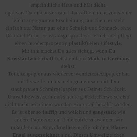
empfindliche Haut und hält dicht,
egal was Du ihm anvertraust. Lass Dich nicht von seiner
leicht angegrauten Erscheinung täuschen, er steht
einfach auf
Natur pur
ohne Schnick und Schnack, ohne
Duft und Farbe. Er ist ausgesprochen tierlieb und pflegt
einen hundertprozentig
plastikfreien Lifestyle
.
Mit ihm machst Du alles richtig, wenn Du
Kreislaufwirtschaft
liebst und auf
Made in Germany
stehst.
Toilettenpapier aus wiederverwendetem Altpapier hat
mittlerweile nichts mehr gemeinsam mit dem
staubgrauen Schmirgelpapier aus Deiner Schulzeit.
Umweltbewusstsein muss heute glücklicherweise also
nicht mehr mit einem wunden Hinterteil bezahlt werden.
Es ist ebenso
fluffig
und
weich
und
saugstark
wie
andere Papiersorten. Bei œcolife verwenden wir
außerdem nur
Recyclingfasern
, die mit dem
Blauen
Engel ausgezeichnet
sind. Dieses Umweltzeichen