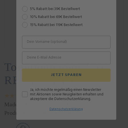
Rabattstaffel
5% Rabatt bei 39€ Bestellwert
10% Rabatt bei 69€ Bestellwert
15% Rabatt bei 119€ Bestellwert
Toilettenpapier Box
JETZT SPAREN
RECYCLING
Ja, ich möchte regelmäßig einen Newsletter
mit Aktionen sowie Neuigkeiten erhalten und
★★★★☆
4,8 von 5 Sternen
akzeptiere die Datenschutzerklärung.
Made in Germany: Herstellung am
Datenschutz
erklärung
Produktionsstandort in Miltenberg.