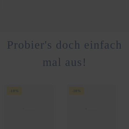
Probier's doch einfach
mal aus!
-
10
%
-
10
%