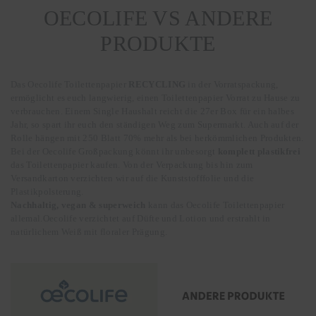
OECOLIFE VS ANDERE
PRODUKTE
Das Oecolife Toilettenpapier
RECYCLING
in der Vorratspackung,
ermöglicht es euch langwierig, einen Toilettenpapier Vorrat zu Hause zu
verbrauchen. Einem Single Haushalt reicht die 27er Box für ein halbes
Jahr, so spart ihr euch den ständigen Weg zum Supermarkt. Auch auf der
Rolle hängen mit 250 Blatt 70% mehr als bei herkömmlichen Produkten.
Bei der Oecolife Großpackung könnt ihr unbesorgt
komplett plastikfrei
das Toilettenpapier kaufen. Von der Verpackung bis hin zum
Versandkarton verzichten wir auf die Kunststofffolie und die
Plastikpolsterung.
Nachhaltig, vegan & superweich
kann das Oecolife Toilettenpapier
allemal.Oecolife verzichtet auf Düfte und Lotion und erstrahlt in
natürlichem Weiß mit floraler Prägung.