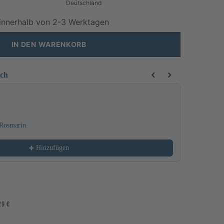
Deutschland
innerhalb von 2-3 Werktagen
IN DEN WARENKORB
ich
 buttons to navigate through product recommendations, or scroll horizo
 Rosmarin
Lippenbals
3,95 €
Hinzufügen
29 €