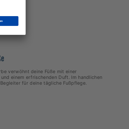
ße
rbe verwöhnt deine Füße mit einer
l und einem erfrischenden Duft. Im handlichen
 Begleiter für deine tägliche Fußpflege.