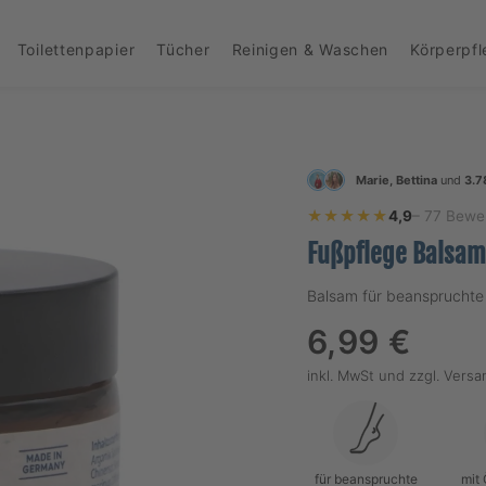
Toilettenpapier
Tücher
Reinigen & Waschen
Körperpf
Marie, Bettina
und
3.7
★★★★★
★★★★★
4,9
– 77 Bewe
Fußpflege Balsam
Balsam für beanspruchte
Regulärer
6,99 €
Preis
inkl. MwSt und
zzgl. Vers
für beanspruchte
mit 