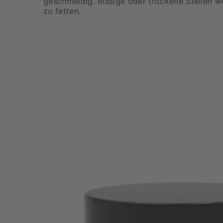
geschmeidig. Rissige oder trockene Stellen w
zu fetten.