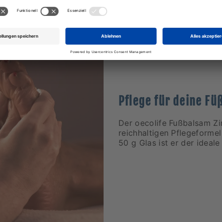
Pflege für deine Fü
Der oecolife Fußbalsam Zi
reichhaltigen Pflegeforme
50 g Glas ist er der ideale