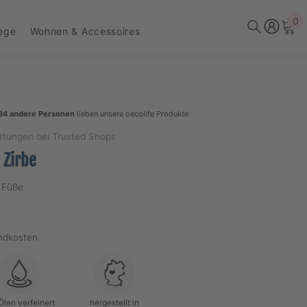
0
0
lege
Wohnen & Accessoires
Ar
84 andere Personen
lieben unsere oecolife Produkte
rtungen bei Trusted Shops
 Zirbe
 Füße
andkosten
Ölen verfeinert
hergestellt in