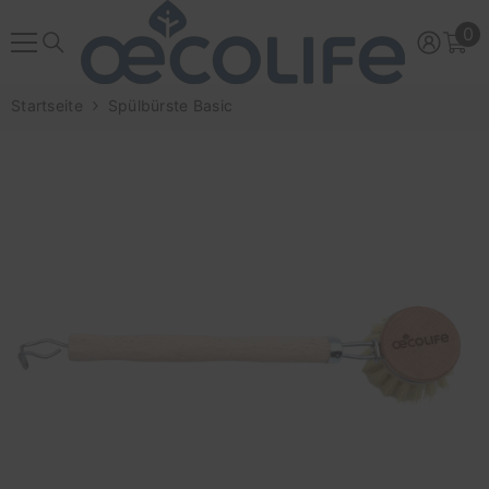
ZUM INHALT SPRINGEN
0
0
Ar
Startseite
Spülbürste Basic