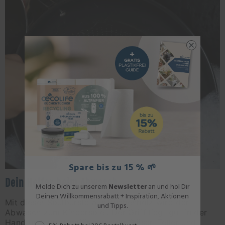
Spare bis zu 15 % 🌱
Dein Helfer beim Abwasch
Melde Dich zu unserem
Newsletter
an und hol Dir
Deinen Willkommensrabatt + Inspiration, Aktionen
Mit dieser Spülbürste aus Buchenholz wird der
und Tipps.
Abwasch zum Kinderspiel. Der Griff liegt gut in der
Hand und sorgt dafür, dass du Gläser, Teller und
Rabattstaffel