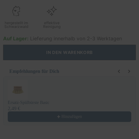
hergestellt im
effektive
Schwarzwald
Reinigung
Auf Lager:
Lieferung innerhalb von 2-3 Werktagen
IN DEN WARENKORB
Empfehlungen für Dich
Use the Previous and Next buttons to navigate through product recomm
Ersatz-Spülbürste Basic
2,49 €
Hinzufügen