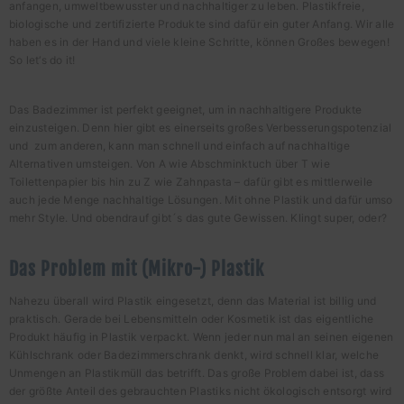
anfangen, umweltbewusster und nachhaltiger zu leben. Plastikfreie,
biologische und zertifizierte Produkte sind dafür ein guter Anfang. Wir alle
haben es in der Hand und viele kleine Schritte, können Großes bewegen!
So let‘s do it!
Das Badezimmer ist perfekt geeignet, um in nachhaltigere Produkte
einzusteigen. Denn hier gibt es einerseits großes Verbesserungspotenzial
und zum anderen, kann man schnell und einfach auf nachhaltige
Alternativen umsteigen. Von A wie Abschminktuch über T wie
Toilettenpapier bis hin zu Z wie Zahnpasta – dafür gibt es mittlerweile
auch jede Menge nachhaltige Lösungen. Mit ohne Plastik und dafür umso
mehr Style. Und obendrauf gibt´s das gute Gewissen. Klingt super, oder?
Das Problem mit (Mikro-) Plastik
Nahezu überall wird Plastik eingesetzt, denn das Material ist billig und
praktisch. Gerade bei Lebensmitteln oder Kosmetik ist das eigentliche
Produkt häufig in Plastik verpackt. Wenn jeder nun mal an seinen eigenen
Kühlschrank oder Badezimmerschrank denkt, wird schnell klar, welche
Unmengen an Plastikmüll das betrifft. Das große Problem dabei ist, dass
der größte Anteil des gebrauchten Plastiks nicht ökologisch entsorgt wird