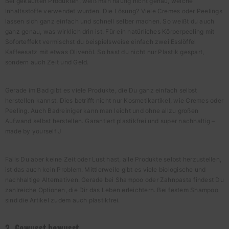
Bei gekauften Produkten, weiß man häufig nicht genau, welche
Inhaltsstoffe verwendet wurden. Die Lösung? Viele Cremes oder Peelings
lassen sich ganz einfach und schnell selber machen. So weißt du auch
ganz genau, was wirklich drin ist. Für ein natürliches Körperpeeling mit
Soforteffekt vermischst du beispielsweise einfach zwei Esslöffel
Kaffeesatz mit etwas Olivenöl. So hast du nicht nur Plastik gespart,
sondern auch Zeit und Geld.
Gerade im Bad gibt es viele Produkte, die Du ganz einfach selbst
herstellen kannst. Dies betrifft nicht nur Kosmetikartikel, wie Cremes oder
Peeling. Auch Badreiniger kann man leicht und ohne allzu großen
Aufwand selbst herstellen. Garantiert plastikfrei und super nachhaltig –
made by yourself J
Falls Du aber keine Zeit oder Lust hast, alle Produkte selbst herzustellen,
ist das auch kein Problem. Mittlerweile gibt es viele biologische und
nachhaltige Alternativen. Gerade bei Shampoo oder Zahnpasta findest Du
zahlreiche Optionen, die Dir das Leben erleichtern. Bei festem Shampoo
sind die Artikel zudem auch plastikfrei.