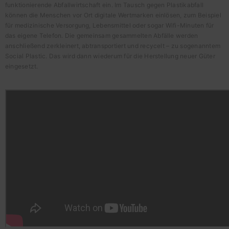
funktionierende Abfallwirtschaft ein. Im Tausch gegen Plastikabfall
können die Menschen vor Ort digitale Wertmarken einlösen, zum Beispiel
für medizinische Versorgung, Lebensmittel oder sogar Wifi-Minuten für
das eigene Telefon. Die gemeinsam gesammelten Abfälle werden
anschließend zerkleinert, abtransportiert und recycelt – zu sogenanntem
Social Plastic. Das wird dann wiederum für die Herstellung neuer Güter
eingesetzt.