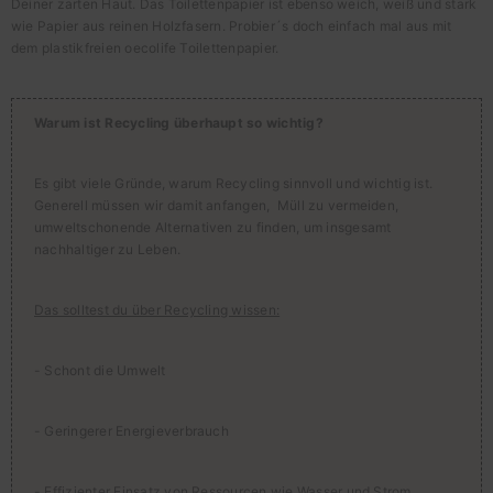
Deiner zarten Haut. Das Toilettenpapier ist ebenso weich, weiß und stark
wie Papier aus reinen Holzfasern. Probier´s doch einfach mal aus mit
dem plastikfreien oecolife Toilettenpapier.
Warum ist Recycling überhaupt so wichtig?
Es gibt viele Gründe, warum Recycling sinnvoll und wichtig ist.
Generell müssen wir damit anfangen, Müll zu vermeiden,
umweltschonende Alternativen zu finden, um insgesamt
nachhaltiger zu Leben.
Das solltest du über Recycling wissen:
- Schont die Umwelt
- Geringerer Energieverbrauch
- Effizienter Einsatz von Ressourcen wie Wasser und Strom