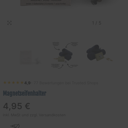
1
/
5
★★★★★
★★★★★
4,9
– 77 Bewertungen bei Trusted Shops
Magnetseifenhalter
Regulärer
4,95 €
Preis
inkl. MwSt und
zzgl. Versandkosten