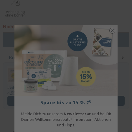
Anbringung
ohne bohren
Nicht verfügbar
AUSVERKAUFT
Empfehlungen für Dich
Use the Previous and Next buttons to navigate through product recomm
Feste Naturseife fruchtiges Zitronengras
4,95 €
Hinzufügen
Spare bis zu 15 % 🌱
Melde Dich zu unserem
Newsletter
an und hol Dir
Deinen Willkommensrabatt + Inspiration, Aktionen
und Tipps.