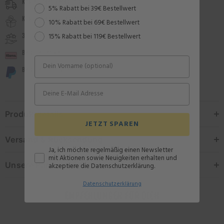
Kostenloser Versand ab 29 €
Rabattstaffel
5% Rabatt bei 39€ Bestellwert
Kostenlose Rücksendung
10% Rabatt bei 69€ Bestellwert
30 Tage Zufriedenheitsgarantie
15% Rabatt bei 119€ Bestellwert
Bezahle per Rechnung
Bezahle in 30 Tagen
Produktdetails
JETZT SPAREN
Versand & Rücksendung
Ja, ich möchte regelmäßig einen Newsletter
mit Aktionen sowie Neuigkeiten erhalten und
Unsere Partnerschaft
akzeptiere die Datenschutzerklärung.
Datenschutz
erklärung
EMPFEHLUNGEN FÜR DICH