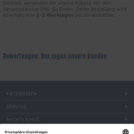
Deshalb versenden wir unsere Pakete mit dem
Versandservice DHL GoGreen. Deine Bestellung wird
innerhalb von
2-3 Werktagen
bei dir eintreffen.
Bewertungen: Das sagen unsere Kunden
KATEGORIEN
SERVICE
RECHTLICHES
ÜBER UNS