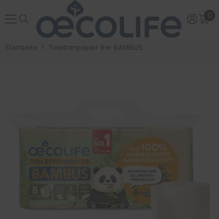
ZUM INHALT SPRINGEN
0
0
Ar
Startseite
Toilettenpapier 8er BAMBUS