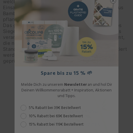
welche Rohstoffe für diese Einwegnutzung zum
Einsatz kommen. Unser Toilettenpapier besteht aus
Bambusfasern und setzt damit auf eine rein
pflanzliche Faserbasis.
Das genutzte Material ist FSC®-zertifiziert. Dieses
Siegel bestätigt, dass der verwendete Bambus aus
verantwortungsvoller Waldbewirtschaftung stammt,
die nach den strengen ökologischen und sozialen
Standards des Forest Stewardship Council® auditiert
werden. So verbinden wir Alltagshygiene mit
geprüfter Herkunftstransparenz.
Spare bis zu 15 % 🌱
Melde Dich zu unserem
Newsletter
an und hol Dir
Deinen Willkommensrabatt + Inspiration, Aktionen
und Tipps.
Rabattstaffel
5% Rabatt bei 39€ Bestellwert
10% Rabatt bei 69€ Bestellwert
15% Rabatt bei 119€ Bestellwert