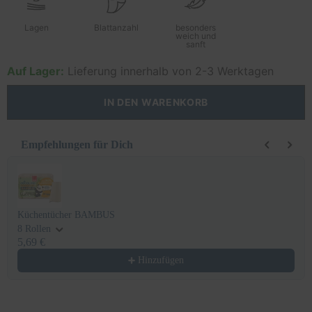
Lagen
Blattanzahl
besonders
weich und
sanft
Auf Lager:
Lieferung innerhalb von 2-3 Werktagen
IN DEN WARENKORB
Empfehlungen für Dich
Use the Previous and Next buttons to navigate through product recomm
Küchentücher BAMBUS
8 Rollen
5,69 €
Hinzufügen