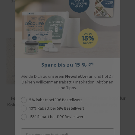
3-lagig, 8 Rollen á 150 Blatt
Duft
3,99 €
Regulärer
für 60 Waschladungen
Preis
8,99 €
Regulärer
Preis
Spare bis zu 15 % 🌱
Melde Dich zu unserem
Newsletter
an und hol Dir
Deinen Willkommensrabatt + Inspiration, Aktionen
und Tipps.
Feste Naturseife zarte
Ersatz-Bürstenkopf für
Rabattstaffel
5% Rabatt bei 39€ Bestellwert
Kokosnuss (Kinderseife)
Toilettenbürste
10% Rabatt bei 69€ Bestellwert
4,95 €
Regulärer
4,99 €
Regulärer
15% Rabatt bei 119€ Bestellwert
STÜCKPREIS
Preis
PRO
Preis
4,95 €
/
100G