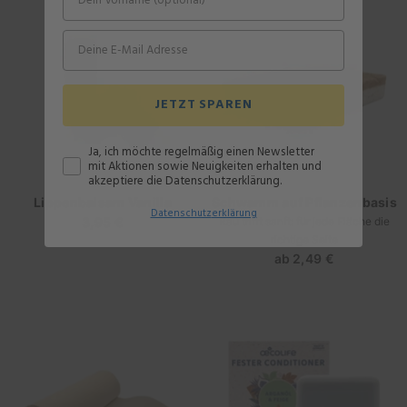
JETZT SPAREN
Ja, ich möchte regelmäßig einen Newsletter
mit Aktionen sowie Neuigkeiten erhalten und
akzeptiere die Datenschutzerklärung.
Lippenbalsam Vanilla
Schwamm auf Pflanzenbasis
Datenschutz
erklärung
3,95 €
Regulärer
Rau trifft sanft: für jede Fläche die
richtige Seite
Preis
ab
2,49 €
Regulärer
Preis