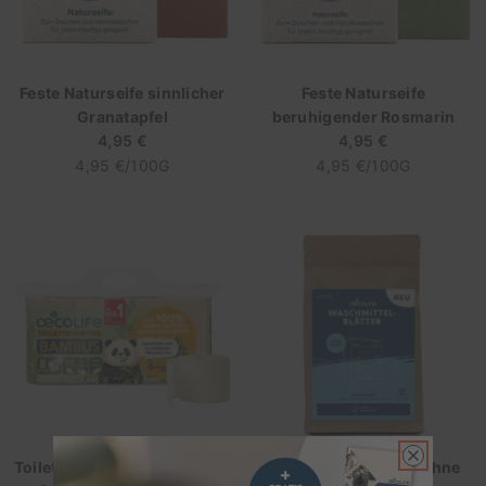
Feste Naturseife sinnlicher
Feste Naturseife
Granatapfel
beruhigender Rosmarin
4,95 €
Regulärer
4,95 €
Regulärer
STÜCKPREIS
Preis
PRO
STÜCKPREIS
Preis
PRO
4,95 €
/
100G
4,95 €
/
100G
Toilettenpapier 8er BAMBUS
Waschmittel Blätter ohne