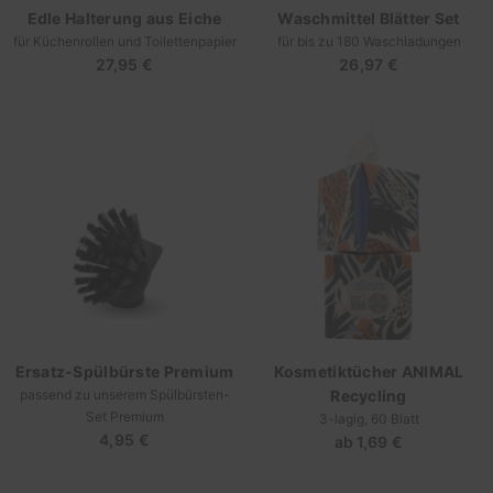
Edle Halterung aus Eiche
Waschmittel Blätter Set
für Küchenrollen und Toilettenpapier
für bis zu 180 Waschladungen
27,95 €
Regulärer
26,97 €
Regulärer
Preis
Preis
Ersatz-Spülbürste Premium
Kosmetiktücher ANIMAL
passend zu unserem Spülbürsten-
Recycling
Set Premium
3-lagig, 60 Blatt
4,95 €
Regulärer
ab
1,69 €
Regulärer
Preis
Preis