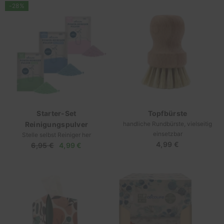
-28%
Starter-Set
Topfbürste
Reinigungspulver
handliche Rundbürste, vielseitig
einsetzbar
Stelle selbst Reiniger her
4,99 €
Regulärer
Regulärer
6,95 €
Verkaufspreis
4,99 €
Preis
Preis