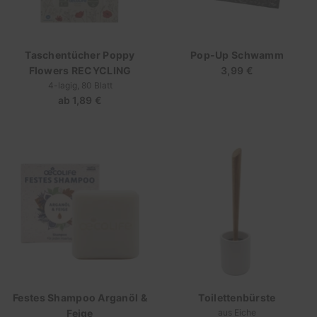
Taschentücher Poppy
Pop-Up Schwamm
Flowers RECYCLING
3,99 €
Regulärer
4-lagig, 80 Blatt
Preis
ab
1,89 €
Regulärer
Preis
Festes Shampoo Arganöl &
Toilettenbürste
Feige
aus Eiche