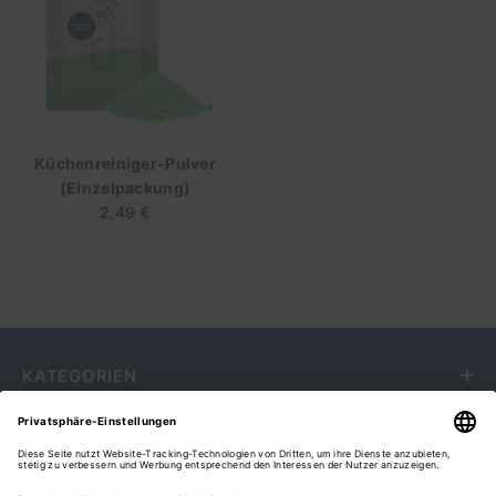
Küchenreiniger-Pulver
(Einzelpackung)
2,49 €
Regulärer
Preis
KATEGORIEN
SERVICE
RECHTLICHES