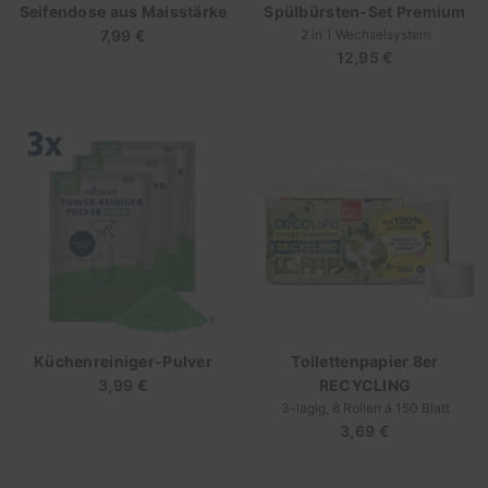
Seifendose aus Maisstärke
Spülbürsten-Set Premium
7,99 €
Regulärer
2 in 1 Wechselsystem
12,95 €
Regulärer
Preis
Preis
Küchenreiniger-Pulver
Toilettenpapier 8er
3,99 €
Regulärer
RECYCLING
Preis
3-lagig, 8 Rollen á 150 Blatt
3,69 €
Regulärer
Preis