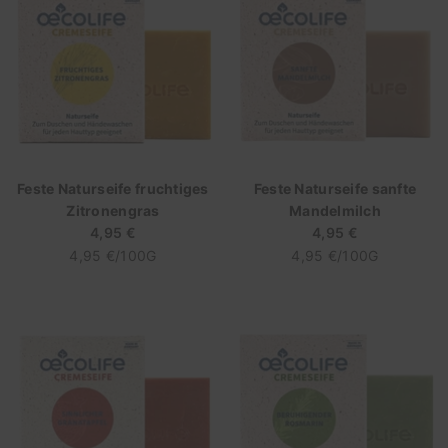
Feste Naturseife fruchtiges
Feste Naturseife sanfte
Zitronengras
Mandelmilch
4,95 €
Regulärer
4,95 €
Regulärer
STÜCKPREIS
Preis
PRO
STÜCKPREIS
Preis
PRO
4,95 €
/
100G
4,95 €
/
100G