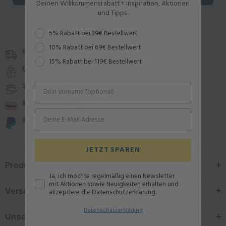
Deinen Willkommensrabatt + Inspiration, Aktionen
und Tipps.
Rabattstaffel
5% Rabatt bei 39€ Bestellwert
10% Rabatt bei 69€ Bestellwert
Kostenloser Versand ab 29 €
15% Rabatt bei 119€ Bestellwert
Kostenlose Rücksendung
30 Tage Zufriedenheitsgarantie
Bezahle per Rechnung
Bezahle in 30 Tagen
JETZT SPAREN
Produktdetails
Ja, ich möchte regelmäßig einen Newsletter
mit Aktionen sowie Neuigkeiten erhalten und
Versand & Rücksendung
akzeptiere die Datenschutzerklärung.
Datenschutz
erklärung
Unsere Partnerschaft