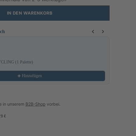
IN DEN WARENKORB
ich
 buttons to navigate through product recommendations, or scroll horizo
YCLING (1 Palette)
Handtücher
27,49 €
Hinzufügen
e in unserem
B2B-Shop
vorbei.
29 €