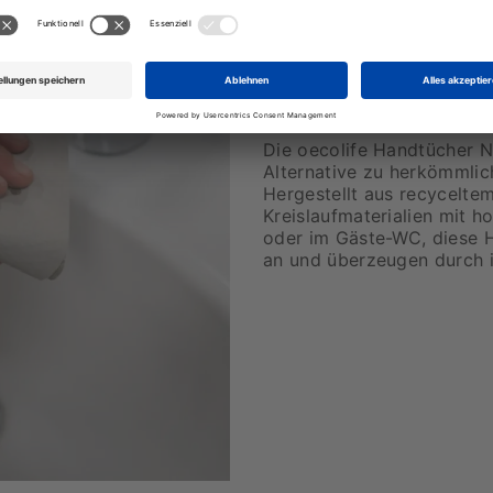
Spürbar sauber, ga
Die oecolife Handtücher Na
Alternative zu herkömmlic
Hergestellt aus recyceltem
Kreislaufmaterialien mit h
oder im Gäste-WC, diese H
an und überzeugen durch i