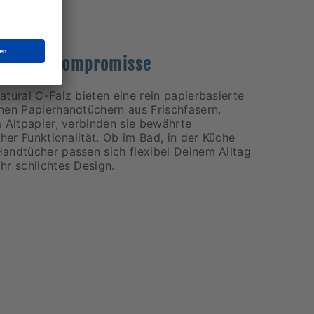
nz ohne Kompromisse
tural C-Falz bieten eine rein papierbasierte
hen Papierhandtüchern aus Frischfasern.
 Altpapier, verbinden sie bewährte
oher Funktionalität. Ob im Bad, in der Küche
andtücher passen sich flexibel Deinem Alltag
hr schlichtes Design.