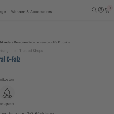
0
0
lege
Wohnen & Accessoires
Ar
84 andere Personen
lieben unsere oecolife Produkte
rtungen bei Trusted Shops
al C-Falz
andkosten
saugstark
innerhalb von 2-3 Werktagen