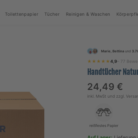
Toilettenpapier
Tücher
Reinigen & Waschen
Körperpf
Marie, Bettina
und
3.7
★★★★★
★★★★★
4,9
– 77 Bewe
Handtücher Natur
Regulärer
24,49 €
Preis
inkl. MwSt und
zzgl. Vers
reißfestes Papier
Auf Lager:
Lieferung 