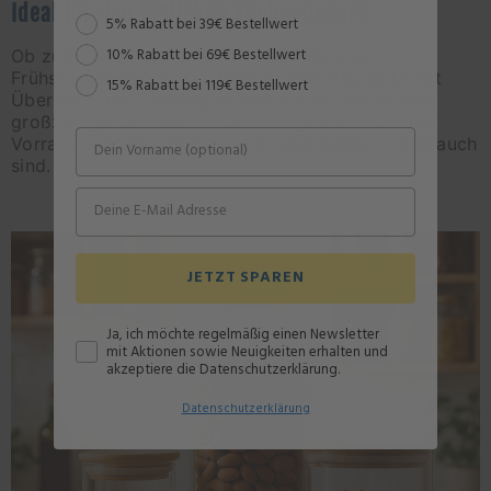
Ideal für den täglichen Küchenbedarf
Rabattstaffel
5% Rabatt bei 39€ Bestellwert
Ob zum Aufbewahren von Reis, Mehl oder
10% Rabatt bei 69€ Bestellwert
Frühstücksflocken, das 1000 ml Vorratsglas bringt
15% Rabatt bei 119€ Bestellwert
Übersicht und Ordnung in jede Küche. Mit seinem
großzügigen Volumen ist es wie gemacht für den
Vorrat von Lebensmitteln, die regelmäßig in Gebrauch
sind.
JETZT SPAREN
Ja, ich möchte regelmäßig einen Newsletter
mit Aktionen sowie Neuigkeiten erhalten und
akzeptiere die Datenschutzerklärung.
Datenschutz
erklärung