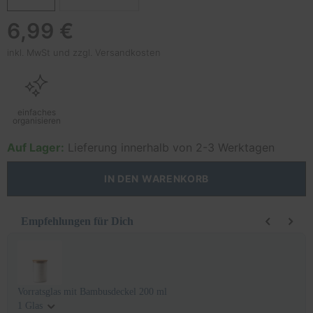
Regulärer
6,99 €
Preis
inkl. MwSt und
zzgl. Versandkosten
einfaches
organisieren
Auf Lager:
Lieferung innerhalb von 2-3 Werktagen
IN DEN WARENKORB
Empfehlungen für Dich
Use the Previous and Next buttons to navigate through product recomm
Vorratsglas mit Bambusdeckel 200 ml
1 Glas