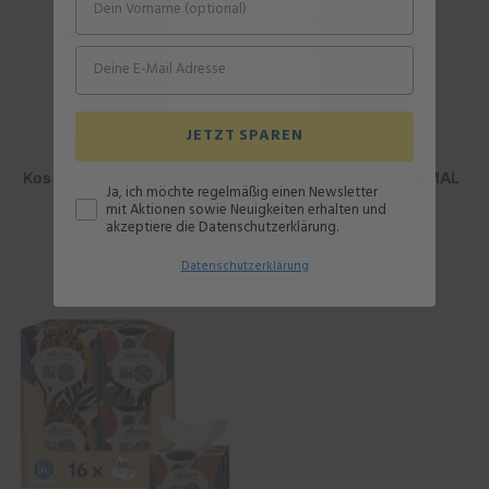
JETZT SPAREN
Kosmetiktücher ORGANIC
Kosmetiktücher ANIMAL
Ja, ich möchte regelmäßig einen Newsletter
Recycling
Recycling
mit Aktionen sowie Neuigkeiten erhalten und
3-lagig, 60 Blatt
3-lagig, 60 Blatt
akzeptiere die Datenschutzerklärung.
ab
1,69 €
Regulärer
ab
1,69 €
Regulärer
Datenschutz
erklärung
Preis
Preis