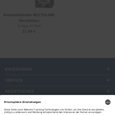
Kosmetiktücher RECYCLING
Vorratsbox
3-lagig, 60 Blatt
21,99 €
Regulärer
Preis
KATEGORIEN
SERVICE
RECHTLICHES
ÜBER UNS