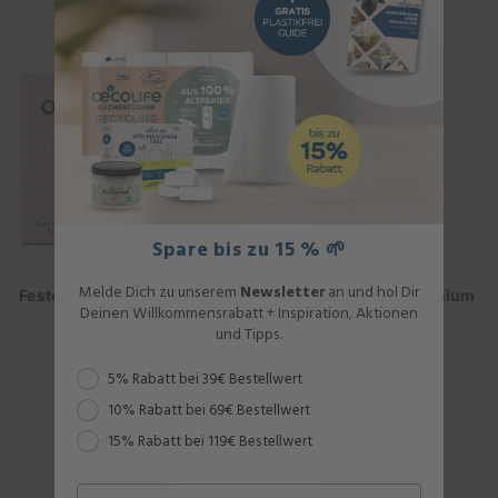
Preis
Preis
Spare bis zu 15 % 🌱
Melde Dich zu unserem
Newsletter
an und hol Dir
Feste Naturseife fruchtiges
Spülbürsten-Set Premium
Deinen Willkommensrabatt + Inspiration, Aktionen
Zitronengras
2 in 1 Wechselsystem
und Tipps.
12,95 €
Regulärer
4,95 €
Regulärer
Preis
STÜCKPREIS
Preis
PRO
4,95 €
/
100G
Rabattstaffel
5% Rabatt bei 39€ Bestellwert
10% Rabatt bei 69€ Bestellwert
15% Rabatt bei 119€ Bestellwert