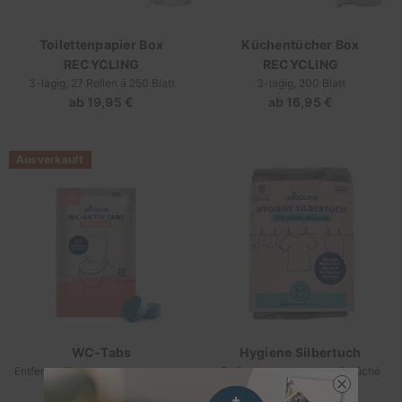
Toilettenpapier Box
Küchentücher Box
RECYCLING
RECYCLING
3-lagig, 27 Rollen á 250 Blatt
3-lagig, 200 Blatt
ab
19,95 €
Regulärer
ab
16,95 €
Regulärer
Preis
Preis
Ausverkauft
WC-Tabs
Hygiene Silbertuch
Entfernt effektiv Verschmutzungen
Entfernt unangenehme Gerüche
4,95 €
Regulärer
19,95 €
Regulärer