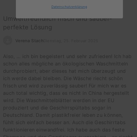
werden.
Datenschutz
erklärung
Umweltfreundlich frisch und sauber-
perfekte Lösung
Verena Stach
Dienstag, 25. Februar 2025
Also, … ich bin begeistert und sehr zufrieden! Ich hab
schon alles mögliche an ökologischen Waschmitteln
durchprobiert, aber dieses hat mich überzeugt und
ich werde dabei bleiben. Die Wäsche riecht schön
frisch und wird zuverlässig sauber! Für mich war es
auch total wichtig, dass es nicht in China hergestellt
wird. Die Waschmittelblätter werden in der EU
produziert und die Geschirrspültabs sogar in
Deutschland. Damit plastikfreier leben zu können,
fühlt sich einfach besser an. Auch die Geschirrtabs
funktionieren einwandfrei. Ich habe auch das feste