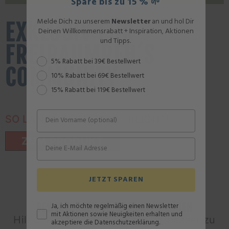
Spare bis zu 15 % 🌱
Melde Dich zu unserem
Newsletter
an und hol Dir
EXKLUSIV FÜR
Deinen Willkommensrabatt + Inspiration, Aktionen
und Tipps.
FREIRAUMREH´S
Rabattstaffel
5% Rabatt bei 39€ Bestellwert
COMMUNITY
10% Rabatt bei 69€ Bestellwert
15% Rabatt bei 119€ Bestellwert
SO LANGE DER VORRAT REICHT!
ZUM PRODUKT
JETZT SPAREN
BEWERTUNGEN UNSERER KUND:INNEN
Ja, ich möchte regelmäßig einen Newsletter
mit Aktionen sowie Neuigkeiten erhalten und
Hilf uns mit Deiner Bewertung besser zu
akzeptiere die Datenschutzerklärung.