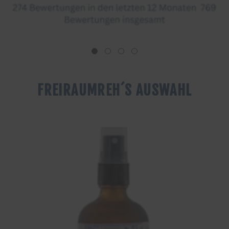
FREIRAUMREH´S AUSWAHL