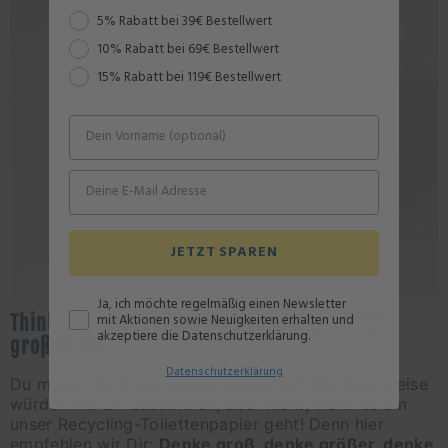
Rabattstaffel
5% Rabatt bei 39€ Bestellwert
10% Rabatt bei 69€ Bestellwert
15% Rabatt bei 119€ Bestellwert
JETZT SPAREN
Ja, ich möchte regelmäßig einen Newsletter
Think big: Recycling-Toilettenpapier in der
mit Aktionen sowie Neuigkeiten erhalten und
akzeptiere die Datenschutzerklärung.
großen Box
Datenschutz
erklärung
Du magst die Kleinigkeiten im Leben? Normalerweise
würden wir Dir zustimmen, aber nicht, wenn es um
unser
Recycling-Toilettenpapier
geht! Denn hier
empfehlen wir Dir:
Denke groß, denke größer, denke