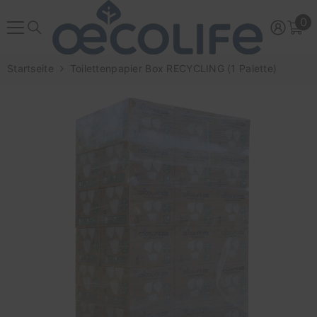
ZUM INHALT SPRINGEN
0
0
Ar
Startseite
Toilettenpapier Box RECYCLING (1 Palette)