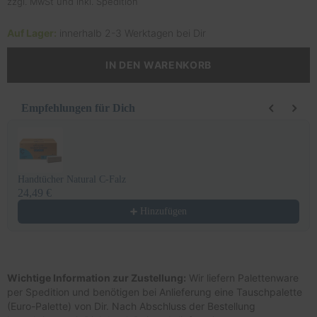
zzgl. MwSt und inkl. Spedition
Auf Lager:
innerhalb 2-3 Werktagen bei Dir
IN DEN WARENKORB
Empfehlungen für Dich
Use the Previous and Next buttons to navigate through product recomm
Handtücher Natural C-Falz
24,49 €
Hinzufügen
Wichtige Information zur Zustellung:
Wir liefern Palettenware
per Spedition und benötigen bei Anlieferung eine Tauschpalette
(Euro-Palette) von Dir. Nach Abschluss der Bestellung