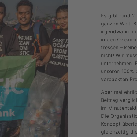
Es gibt rund 2 
ganzen Welt, 8
irgendwann im 
in den Ozeanen
fressen – kein
nicht! Wir mü
unternehmen. B
unseren 100% p
verpackten Pr
Aber mal ehrlic
Beitrag verglic
im Minutentakt
Die Organisati
Konzept überle
gleichzeitig d