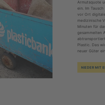
Armutsquote un
ein. Im Tausch
vor Ort digita
medizinische V
Minuten für da
gesammelten Ab
abtransportier
Plastic. Das w
neuer Güter ei
NIEDER MIT 