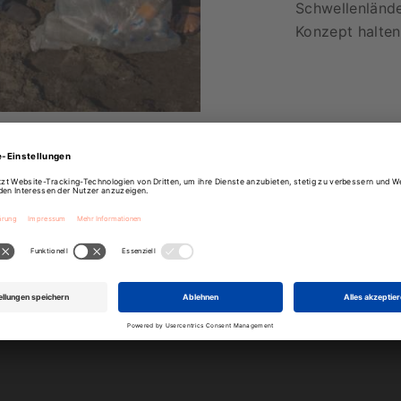
Schwellenlände
Konzept halten